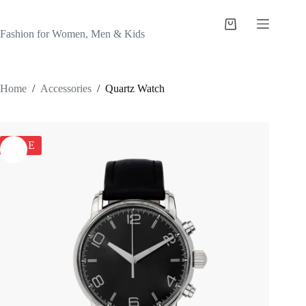
Skip
to
Shopping
content
Fashion for Women, Men & Kids
cart
Home
/
Accessories
/
Quartz Watch
SALE