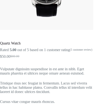
Quartz Watch
Rated
5.00
out of 5 based on
1
customer rating
(
1
customer review)
$
50.00
$
80.00
Original
Current
price
price
was:
is:
Vulputate dignissim suspendisse in est ante in nibh. Eget
$80.00.
$50.00.
mauris pharetra et ultrices neque ornare aenean euismod.
Tristique risus nec feugiat in fermentum. Lacus sed viverra
tellus in hac habitasse platea. Convallis tellus id interdum velit
laoreet id donec ultrices tincidunt.
Cursus vitae congue mauris rhoncus.