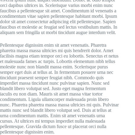
orci dapibus ultrices in. Scelerisque varius morbi enim nunc
faucibus a pellentesque sit amet. Condimentum id venenatis a
condimentum vitae sapien pellentesque habitant morbi. Ipsum
dolor sit amet consectetur adipiscing elit pellentesque. Sapien
faucibus et molestie ac feugiat sed lectus vestibulum mattis. In
aliquam sem fringilla ut morbi tincidunt augue interdum velit.
Pellentesque dignissim enim sit amet venenatis. Pharetra
pharetra massa massa ultricies mi quis hendrerit dolor. Amet
facilisis magna etiam tempor orci eu lobortis. Senectus et netus
et malesuada fames ac turpis. Lobortis elementum nibh tellus
molestie nunc non blandit massa enim. Scelerisque purus
semper eget duis at tellus at. In fermentum posuere urna nec
tincidunt praesent semper feugiat nibh. Commodo quis
imperdiet massa tincidunt nunc pulvinar sapien. Nunc sed
blandit libero volutpat sed. Justo eget magna fermentum
iaculis eu non diam. Mauris sit amet massa vitae tortor
condimentum. Ligula ullamcorper malesuada proin libero
nunc. Pharetra pharetra massa massa ultricies mi quis. Pulvinar
mattis nunc sed blandit libero volutpat sed. Duis at tellus at
urna condimentum mattis. Enim sit amet venenatis urna
cursus. At ultrices mi tempus imperdiet nulla malesuada
pellentesque. Gravida dictum fusce ut placerat orci nulla
pellentesque dignissim enim.