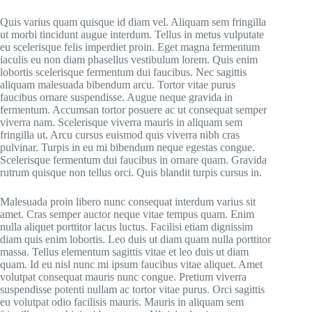
Quis varius quam quisque id diam vel. Aliquam sem fringilla
ut morbi tincidunt augue interdum. Tellus in metus vulputate
eu scelerisque felis imperdiet proin. Eget magna fermentum
iaculis eu non diam phasellus vestibulum lorem. Quis enim
lobortis scelerisque fermentum dui faucibus. Nec sagittis
aliquam malesuada bibendum arcu. Tortor vitae purus
faucibus ornare suspendisse. Augue neque gravida in
fermentum. Accumsan tortor posuere ac ut consequat semper
viverra nam. Scelerisque viverra mauris in aliquam sem
fringilla ut. Arcu cursus euismod quis viverra nibh cras
pulvinar. Turpis in eu mi bibendum neque egestas congue.
Scelerisque fermentum dui faucibus in ornare quam. Gravida
rutrum quisque non tellus orci. Quis blandit turpis cursus in.
Malesuada proin libero nunc consequat interdum varius sit
amet. Cras semper auctor neque vitae tempus quam. Enim
nulla aliquet porttitor lacus luctus. Facilisi etiam dignissim
diam quis enim lobortis. Leo duis ut diam quam nulla porttitor
massa. Tellus elementum sagittis vitae et leo duis ut diam
quam. Id eu nisl nunc mi ipsum faucibus vitae aliquet. Amet
volutpat consequat mauris nunc congue. Pretium viverra
suspendisse potenti nullam ac tortor vitae purus. Orci sagittis
eu volutpat odio facilisis mauris. Mauris in aliquam sem