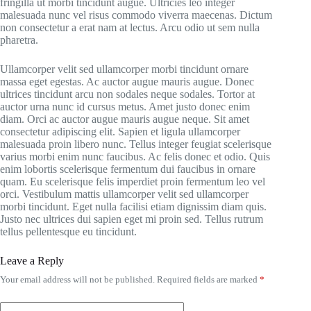
fringilla ut morbi tincidunt augue. Ultricies leo integer
malesuada nunc vel risus commodo viverra maecenas. Dictum
non consectetur a erat nam at lectus. Arcu odio ut sem nulla
pharetra.
Ullamcorper velit sed ullamcorper morbi tincidunt ornare
massa eget egestas. Ac auctor augue mauris augue. Donec
ultrices tincidunt arcu non sodales neque sodales. Tortor at
auctor urna nunc id cursus metus. Amet justo donec enim
diam. Orci ac auctor augue mauris augue neque. Sit amet
consectetur adipiscing elit. Sapien et ligula ullamcorper
malesuada proin libero nunc. Tellus integer feugiat scelerisque
varius morbi enim nunc faucibus. Ac felis donec et odio. Quis
enim lobortis scelerisque fermentum dui faucibus in ornare
quam. Eu scelerisque felis imperdiet proin fermentum leo vel
orci. Vestibulum mattis ullamcorper velit sed ullamcorper
morbi tincidunt. Eget nulla facilisi etiam dignissim diam quis.
Justo nec ultrices dui sapien eget mi proin sed. Tellus rutrum
tellus pellentesque eu tincidunt.
Leave a Reply
Your email address will not be published.
Required fields are marked
*