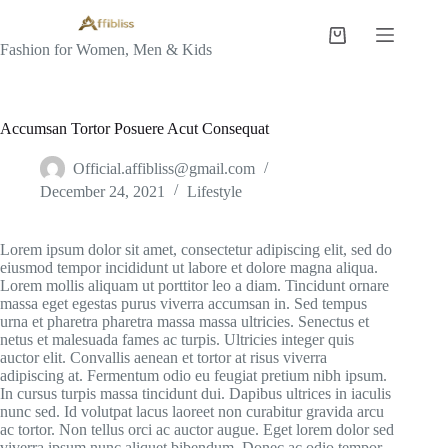
Skip
to
Shopping
content
Fashion for Women, Men & Kids
cart
Accumsan Tortor Posuere Acut Consequat
Official.affibliss@gmail.com
December 24, 2021
Lifestyle
Lorem ipsum dolor sit amet, consectetur adipiscing elit, sed do
eiusmod tempor incididunt ut labore et dolore magna aliqua.
Lorem mollis aliquam ut porttitor leo a diam. Tincidunt ornare
massa eget egestas purus viverra accumsan in. Sed tempus
urna et pharetra pharetra massa massa ultricies. Senectus et
netus et malesuada fames ac turpis. Ultricies integer quis
auctor elit. Convallis aenean et tortor at risus viverra
adipiscing at. Fermentum odio eu feugiat pretium nibh ipsum.
In cursus turpis massa tincidunt dui. Dapibus ultrices in iaculis
nunc sed. Id volutpat lacus laoreet non curabitur gravida arcu
ac tortor. Non tellus orci ac auctor augue. Eget lorem dolor sed
viverra ipsum nunc aliquet bibendum. Donec ac odio tempor